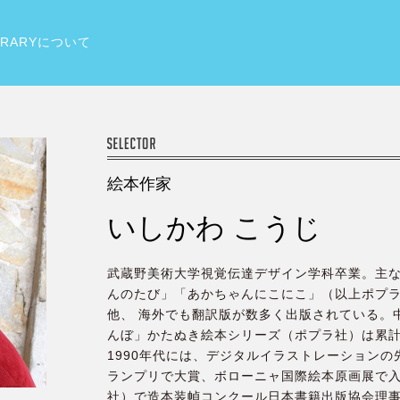
S LIBRARY
IBRARYについて
SELECTOR
絵本作家
いしかわ こうじ
武蔵野美術大学視覚伝達デザイン学科卒業。主
んのたび」「あかちゃんにこにこ」（以上ポプ
他、 海外でも翻訳版が数多く出版されている。
んぼ」かたぬき絵本シリーズ（ポプラ社）は累計
1990年代には、デジタルイラストレーション
ランプリで大賞、ボローニャ国際絵本原画展で
社）で造本装幀コンクール日本書籍出版協会理