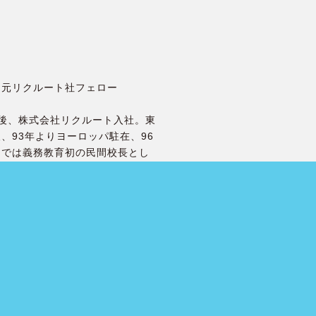
／元リクルート社フェロー
業後、株式会社リクルート入社。東
、93年よりヨーロッパ駐在、96
内では義務教育初の民間校長とし
橋下大阪府知事特別顧問。14年武
就任予定。講演1000回超える人
か科」が『ベネッセ賞』、地域活
』、給食や農業体験を核とした和
臣賞』をダブル受賞し一挙四冠
人生の教科書[人間関係]』（ちく