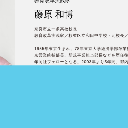
教育改革実践家
藤原 和博
奈良市立一条高校校長
教育改革実践家／杉並区立和田中学校・元校長
1955年東京生まれ。78年東京大学経済学部卒
京営業統括部長、新規事業担当部長などを歴任後
年同社フェローとなる。2003年より5年間、都
て杉並区立和田中学校校長を務める。08~11年
雄市特別顧問、16年春から奈良市立一条高校校長
気講師。
アクティブラーニングの手本となった「よのな
性化手段として「和田中地域本部」が『博報賞
田中の「食育」と「読書活動」が『文部科学大
に。
著書に『人生の教科書［よのなかのルール］』『