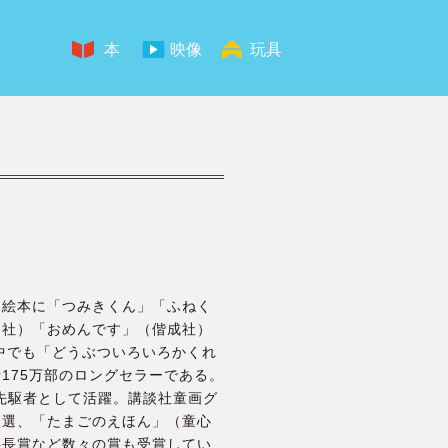
本
映像
玩具
な絵本に「つみきくん」「ふねく
ラ社）「おめんです」（偕成社）
中でも「どうぶついろいろかくれ
175万部のロングセラーである。
の先駆者として活躍。講談社童画グ
入選、「たまごのえほん」（童心
事長賞など数々の賞も受賞してい