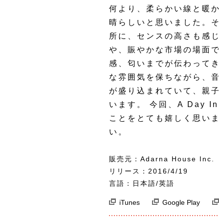
何より、柔らかい線と暖
晴らしいと思いました。
所に、センスの高さも感じ
や、賑やかな市場の場面
感、匂いまでが伝わって
な雰囲気を保ちながら、
が盛り込まれていて、親
います。 今回、A Day I
ことをとても嬉しく思い
い。
販売元：Adarna House Inc.
リリース：2016/4/19
言語：日本語/英語
iTunes
Google Play